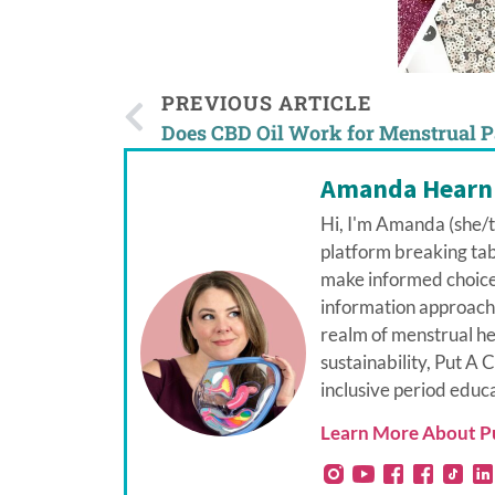
PREVIOUS ARTICLE
Amanda Hearn
Hi, I'm Amanda (she/t
platform breaking ta
make informed choice
information approacha
realm of menstrual he
sustainability, Put A 
inclusive period educ
Learn More About Put