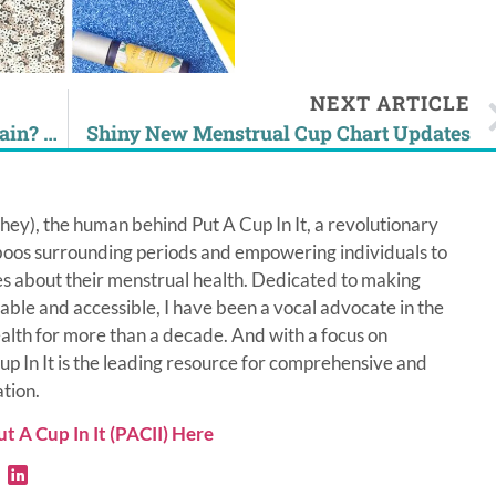
NEXT ARTICLE
Does CBD Oil Work for Menstrual Pain? We tried it.
Shiny New Menstrual Cup Chart Updates
hey), the human behind Put A Cup In It, a revolutionary
boos surrounding periods and empowering individuals to
s about their menstrual health. Dedicated to making
ble and accessible, I have been a vocal advocate in the
alth for more than a decade. And with a focus on
Cup In It is the leading resource for comprehensive and
ation.
 A Cup In It (PACII) Here