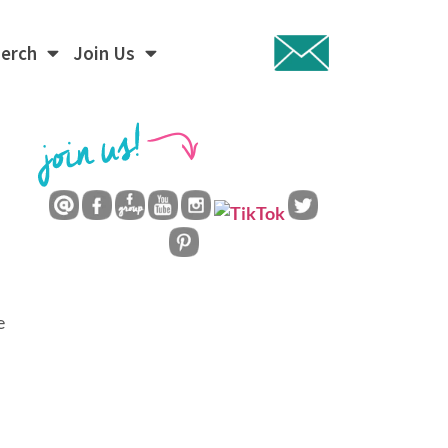
Merch
Join Us
e