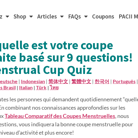
z
Shop
Articles
FAQs
Coupons
PACII 
uelle est votre coupe
ite basé sur 9 questions!
nstrual Cup Quiz
eutsche
|
Indonesian
|
简体中文
|
繁體中文
|
한국어
|
Português
|
 Brasil
|
Italian
|
Türk
|
ไทย
r toutes les personnes qui demandent quotidiennement “quell
En combinant nos connaissances approfondies sur les
ux
Tableau Comparatif des Coupes Menstruelles
, nous
uestions, vous indiquera la bonne coupe menstruelle pour
niveau d’activité et plus encore!