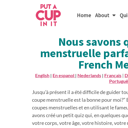
Home
About
Qui
Nous savons q
menstruelle parfa
French Me
English
|
En espanol
|
Nederlands
|
Français
|
D
Português
Jusqu’à présent il a été difficile de guide
coupe menstruelle est la bonne pour moi?” 
coupes menstruelles et en utilisant le fame
avons créé un petit quiz qui, en quelques q
votre corps, votre âge, votre histoire, votre 